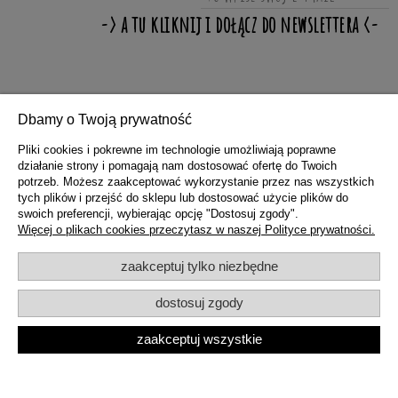
ZAKUPY
Dbamy o Twoją prywatność
Pliki cookies i pokrewne im technologie umożliwiają poprawne
POMOC
działanie strony i pomagają nam dostosować ofertę do Twoich
potrzeb. Możesz zaakceptować wykorzystanie przez nas wszystkich
tych plików i przejść do sklepu lub dostosować użycie plików do
swoich preferencji, wybierając opcję "Dostosuj zgody".
MOJE KONTO
Więcej o plikach cookies przeczytasz w naszej Polityce prywatności.
zaakceptuj tylko niezbędne
INFORMACJE
dostosuj zgody
zaakceptuj wszystkie
pokaż pełną wersję strony
Sklep internetowy Shoper.pl