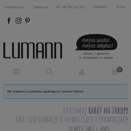
Zarejestruj się
Zaloguj się
tel. +48 791 011 323
KONTAKT
BLOG
FB
IN
P
Nie znaleziono produktów spełniających podane kryteria.
otrzymaj
rabat na zakupy
oraz informacje o nowościach i promocjach