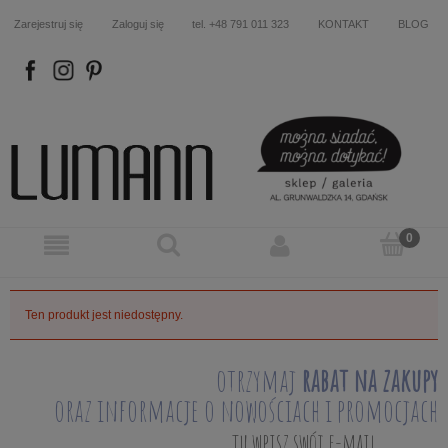
Zarejestruj się
Zaloguj się
tel. +48 791 011 323
KONTAKT
BLOG
FB
IN
P
Ten produkt jest niedostępny.
otrzymaj
rabat na zakupy
oraz informacje o nowościach i promocjach