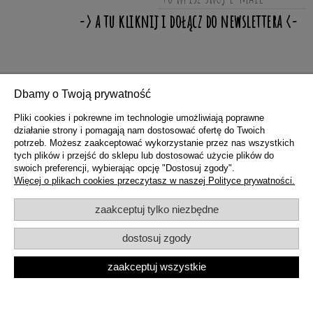
ZAKUPY
Dbamy o Twoją prywatność
Pliki cookies i pokrewne im technologie umożliwiają poprawne
działanie strony i pomagają nam dostosować ofertę do Twoich
POMOC
potrzeb. Możesz zaakceptować wykorzystanie przez nas wszystkich
tych plików i przejść do sklepu lub dostosować użycie plików do
swoich preferencji, wybierając opcję "Dostosuj zgody".
MOJE KONTO
Więcej o plikach cookies przeczytasz w naszej Polityce prywatności.
zaakceptuj tylko niezbędne
INFORMACJE
dostosuj zgody
zaakceptuj wszystkie
pokaż pełną wersję strony
Sklep internetowy Shoper.pl