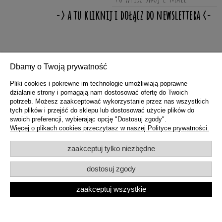
ZAKUPY
Dbamy o Twoją prywatność
Pliki cookies i pokrewne im technologie umożliwiają poprawne
działanie strony i pomagają nam dostosować ofertę do Twoich
POMOC
potrzeb. Możesz zaakceptować wykorzystanie przez nas wszystkich
tych plików i przejść do sklepu lub dostosować użycie plików do
swoich preferencji, wybierając opcję "Dostosuj zgody".
MOJE KONTO
Więcej o plikach cookies przeczytasz w naszej Polityce prywatności.
zaakceptuj tylko niezbędne
INFORMACJE
dostosuj zgody
zaakceptuj wszystkie
pokaż pełną wersję strony
Sklep internetowy Shoper.pl