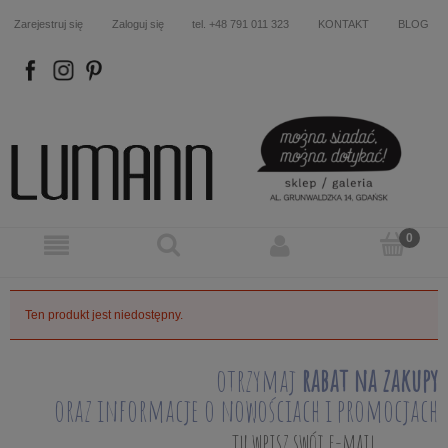
Zarejestruj się
Zaloguj się
tel. +48 791 011 323
KONTAKT
BLOG
FB
IN
P
Ten produkt jest niedostępny.
otrzymaj
rabat na zakupy
oraz informacje o nowościach i promocjach