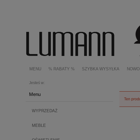
MENU
% RABATY %
SZYBKA WYSYŁKA
NOWO
Jesteś w:
Menu
Ten produ
WYPRZEDAŻ
MEBLE