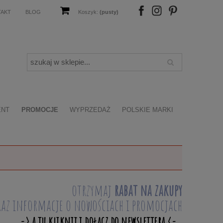
TAKT
BLOG
Koszyk:
(pusty)
FB
IN
P
ENT
PROMOCJE
WYPRZEDAŻ
POLSKIE MARKI
otrzymaj
rabat na zakupy
raz informacje o nowościach i promocjach