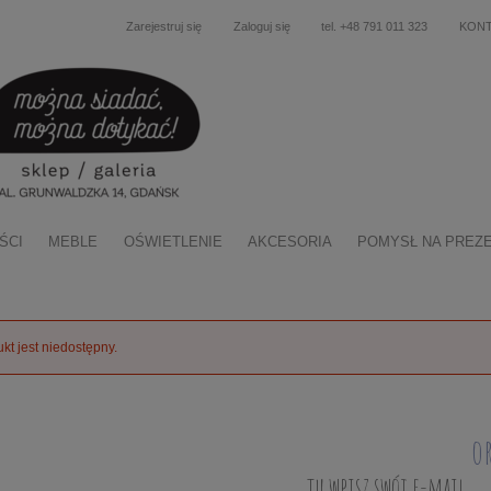
Zarejestruj się
Zaloguj się
tel. +48 791 011 323
KON
ŚCI
MEBLE
OŚWIETLENIE
AKCESORIA
POMYSŁ NA PREZ
kt jest niedostępny.
o