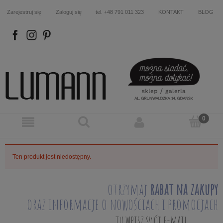
Zarejestruj się
Zaloguj się
tel. +48 791 011 323
KONTAKT
BLOG
FB
IN
P
Ten produkt jest niedostępny.
otrzymaj
rabat na zakupy
oraz informacje o nowościach i promocjach