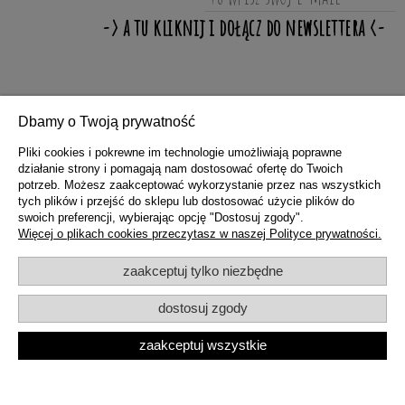
ZAKUPY
Dbamy o Twoją prywatność
Pliki cookies i pokrewne im technologie umożliwiają poprawne
działanie strony i pomagają nam dostosować ofertę do Twoich
POMOC
potrzeb. Możesz zaakceptować wykorzystanie przez nas wszystkich
tych plików i przejść do sklepu lub dostosować użycie plików do
swoich preferencji, wybierając opcję "Dostosuj zgody".
MOJE KONTO
Więcej o plikach cookies przeczytasz w naszej Polityce prywatności.
zaakceptuj tylko niezbędne
INFORMACJE
dostosuj zgody
zaakceptuj wszystkie
pokaż pełną wersję strony
Sklep internetowy Shoper.pl