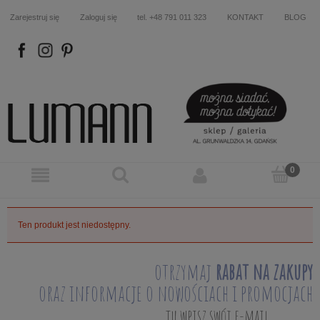
Zarejestruj się
Zaloguj się
tel. +48 791 011 323
KONTAKT
BLOG
FB
IN
P
Ten produkt jest niedostępny.
otrzymaj
rabat na zakupy
oraz informacje o nowościach i promocjach