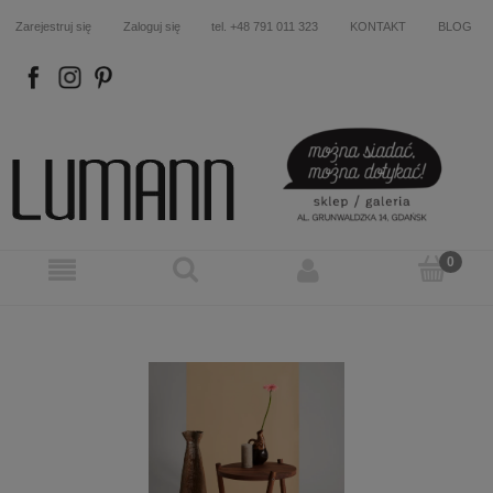
Zarejestruj się
Zaloguj się
tel. +48 791 011 323
KONTAKT
BLOG
FB
IN
P