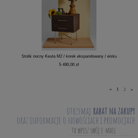
Stolik nocny Keuta M2 / korek ekspandowany / eisku
5 490,00 zł
«
1
2
»
otrzymaj
rabat na zakupy
oraz informacje o nowościach i promocjach