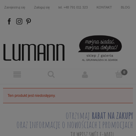
Zarejestruj się
Zaloguj się
tel. +48 791 011 323
KONTAKT
BLOG
FB
IN
P
Ten produkt jest niedostępny.
otrzymaj
rabat na zakupy
oraz informacje o nowościach i promocjach