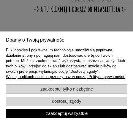
ZAKUPY
Dbamy o Twoją prywatność
Pliki cookies i pokrewne im technologie umożliwiają poprawne
działanie strony i pomagają nam dostosować ofertę do Twoich
POMOC
potrzeb. Możesz zaakceptować wykorzystanie przez nas wszystkich
tych plików i przejść do sklepu lub dostosować użycie plików do
swoich preferencji, wybierając opcję "Dostosuj zgody".
MOJE KONTO
Więcej o plikach cookies przeczytasz w naszej Polityce prywatności.
zaakceptuj tylko niezbędne
INFORMACJE
dostosuj zgody
zaakceptuj wszystkie
pokaż pełną wersję strony
Sklep internetowy Shoper.pl