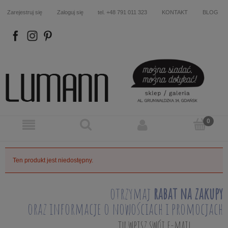
Zarejestruj się
Zaloguj się
tel. +48 791 011 323
KONTAKT
BLOG
FB
IN
P
Ten produkt jest niedostępny.
otrzymaj
rabat na zakupy
oraz informacje o nowościach i promocjach