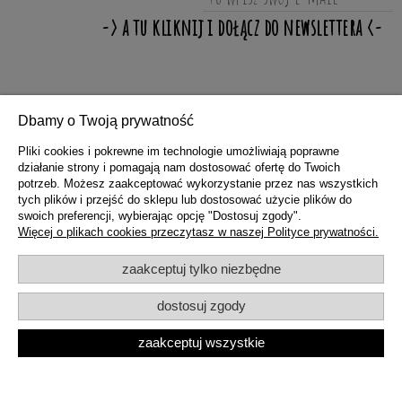
ZAKUPY
Dbamy o Twoją prywatność
Pliki cookies i pokrewne im technologie umożliwiają poprawne
działanie strony i pomagają nam dostosować ofertę do Twoich
POMOC
potrzeb. Możesz zaakceptować wykorzystanie przez nas wszystkich
tych plików i przejść do sklepu lub dostosować użycie plików do
swoich preferencji, wybierając opcję "Dostosuj zgody".
MOJE KONTO
Więcej o plikach cookies przeczytasz w naszej Polityce prywatności.
zaakceptuj tylko niezbędne
INFORMACJE
dostosuj zgody
zaakceptuj wszystkie
pokaż pełną wersję strony
Sklep internetowy Shoper.pl