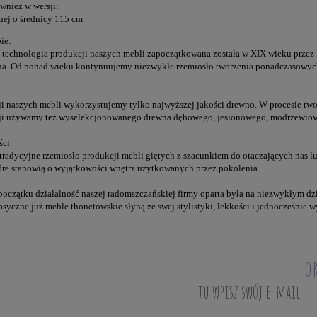
wnież w wersji:
nej o średnicy 115 cm
ie:
technologia produkcji naszych mebli zapoczątkowana została w XIX wieku przez
na. Od ponad wieku kontynuujemy niezwykłe rzemiosło tworzenia ponadczasowych
i naszych mebli wykorzystujemy tylko najwyższej jakości drewno. W procesie two
ji używamy też wyselekcjonowanego drewna dębowego, jesionowego, modrzewiow
ści
radycyjne rzemiosło produkcji mebli giętych z szacunkiem do otaczających nas lu
tóre stanowią o wyjątkowości wnętrz użytkowanych przez pokolenia.
oczątku działalność naszej radomszczańskiej firmy oparta była na niezwykłym dzi
asyczne już meble thonetowskie słyną ze swej stylistyki, lekkości i jednocześnie 
o