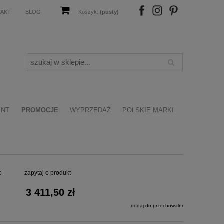
TAKT
BLOG
Koszyk:
(pusty)
FB
IN
P
ENT
PROMOCJE
WYPRZEDAŻ
POLSKIE MARKI
:
zapytaj o produkt
3 411,50 zł
dodaj do przechowalni