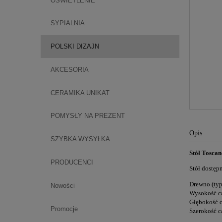
OŚWIETLENIE
SYPIALNIA
POLSKI DIZAJN
AKCESORIA
CERAMIKA UNIKAT
POMYSŁY NA PREZENT
Opis
SZYBKA WYSYŁKA
Stół Toscan
PRODUCENCI
Stół dostęp
Drewno (typ
Nowości
Wysokość c
Głębokość 
Promocje
Szerokość c