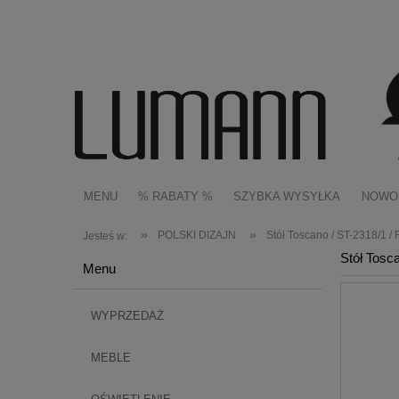
MENU
% RABATY %
SZYBKA WYSYŁKA
NOWO
»
»
POLSKI DIZAJN
Stół Toscano / ST-2318/1 /
Jesteś w:
Stół Tosc
Menu
WYPRZEDAŻ
MEBLE