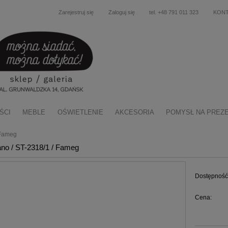
Zarejestruj się
Zaloguj się
tel. +48 791 011 323
KON
ŚCI
MEBLE
OŚWIETLENIE
AKCESORIA
POMYSŁ NA PREZ
 Fameg
ano / ST-2318/1 / Fameg
Dostępność
Cena: