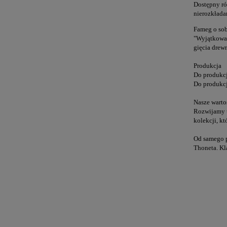
Dostępny ró
nierozkłada
Fameg o sob
"Wyjątkowa 
gięcia drew
Produkcja
Do produkcj
Do produkc
Nasze warto
Rozwijamy t
kolekcji, k
Od samego p
Thoneta. Kl