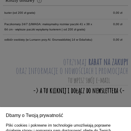
Koszty dostawy
Cena nie zawiera ewentualnych kosztów płatności
kurier
(od 200 zł gratis)
0,00 zł
Paczkomaty 24/7
(UWAGA: maksymalny rozmiar paczki 41 x 38 x
0,00 zł
64 cm - większe paczki wysyłamy kurierem | od 200 zł gratis)
odbiór osobisty
(w Lumann przy Al. Grunwaldzkiej 14 w Gdańsku)
0,00 zł
otrzymaj
rabat na zakupy
oraz informacje o nowościach i promocjach
Dbamy o Twoją prywatność
ZAKUPY
Pliki cookies i pokrewne im technologie umożliwiają poprawne
działanie strony i pomagają nam dostosować ofertę do Twoich