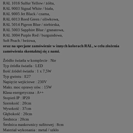
RAL 1016 Sulfur Yellow / żółta,
RAL 9003 Signal White / biała,
RAL 9005 Jet Black / czarna,
RAL 6013 Reed Green / oliwkowa,
RAL 5014 Pigeon Blue / niebieska,
RAL 5003 Sapphire Blue / granatowa,
RAL 3004 Purple Red / burgundowa,
Soft Peach / beżowa,
oraz na specjane zamówienie w innych kolorach RAL, w celu złożenia
zamówienia skontaktuj się z nami.
Źródło światła w komplecie : Nie
Typ źródła światła : LED
Ilość źródeł światła : 1 x 7,5W
Typ gwintu : E27
Napięcie wejściowe : 230V
Maks. moc oprawy ośw. : 15W
Klasa energetyczna : A++
Stopień IP : IP20
Szerokość : 20cm
Wysokość : 37cm
Głębokość : 20cm
Średnica : 20cm
Średnica maskownicy sufitowej : 8cm
Materiał wykonania : metal / szkło