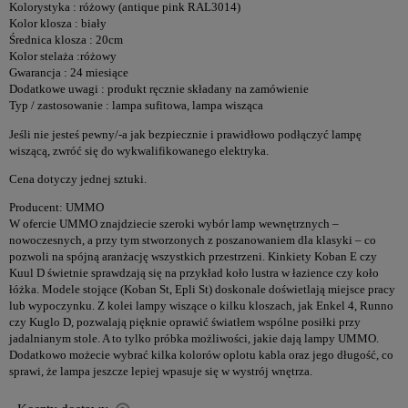
Kolorystyka : różowy (antique pink RAL3014)
Kolor klosza : biały
Średnica klosza : 20cm
Kolor stelaża :różowy
Gwarancja : 24 miesiące
Dodatkowe uwagi : produkt ręcznie składany na zamówienie
Typ / zastosowanie : lampa sufitowa, lampa wisząca
Jeśli nie jesteś pewny/-a jak bezpiecznie i prawidłowo podłączyć lampę
wiszącą, zwróć się do wykwalifikowanego elektryka.
Cena dotyczy jednej sztuki.
Producent: UMMO
W ofercie UMMO znajdziecie szeroki wybór lamp wewnętrznych –
nowoczesnych, a przy tym stworzonych z poszanowaniem dla klasyki – co
pozwoli na spójną aranżację wszystkich przestrzeni. Kinkiety Koban E czy
Kuul D świetnie sprawdzają się na przykład koło lustra w łazience czy koło
łóżka. Modele stojące (Koban St, Epli St) doskonale doświetlają miejsce pracy
lub wypoczynku. Z kolei lampy wiszące o kilku kloszach, jak Enkel 4, Runno
czy Kuglo D, pozwalają pięknie oprawić światłem wspólne posiłki przy
jadalnianym stole. A to tylko próbka możliwości, jakie dają lampy UMMO.
Dodatkowo możecie wybrać kilka kolorów oplotu kabla oraz jego długość, co
sprawi, że lampa jeszcze lepiej wpasuje się w wystrój wnętrza.