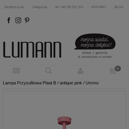
Zarejestruj się
Zaloguj się
tel. +48 791 011 323
KONTAKT
BLOG
FB
IN
P
Lampa Przysufitowa Plaat B / antique pink / Ummo