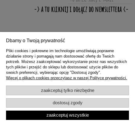
ZAKUPY
Dbamy o Twoją prywatność
Pliki cookies i pokrewne im technologie umożliwiają poprawne
działanie strony i pomagają nam dostosować ofertę do Twoich
POMOC
potrzeb. Możesz zaakceptować wykorzystanie przez nas wszystkich
tych plików i przejść do sklepu lub dostosować użycie plików do
swoich preferencji, wybierając opcję "Dostosuj zgody".
MOJE KONTO
Więcej o plikach cookies przeczytasz w naszej Polityce prywatności.
zaakceptuj tylko niezbędne
INFORMACJE
dostosuj zgody
zaakceptuj wszystkie
pokaż pełną wersję strony
Sklep internetowy Shoper.pl