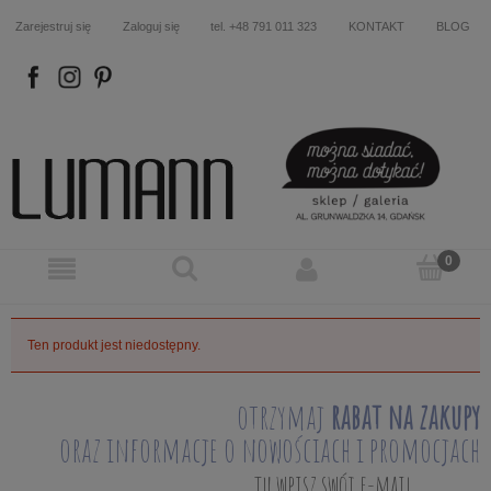
Zarejestruj się
Zaloguj się
tel. +48 791 011 323
KONTAKT
BLOG
FB
IN
P
Ten produkt jest niedostępny.
otrzymaj
rabat na zakupy
oraz informacje o nowościach i promocjach