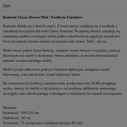
Opis
Komoda Classy Brown Mini / Pastform Furniture
Komoda składa się z dwóch części. Z lewej strony znajdują się 4 szuflady z
charakterystycznymi dla serii Classy frontami. Po prawej stronie znajduję się
zamykana szafka a wewnątrz jedna półka z możliwością regulacji wysokości.
Front po prawej stronie otwiera się poprzez tak zwany "klik", tip-on.
Mebel może pełnić różne funkcje, znajdzie swoje miejsce w sypialni, pokoju
dziennym czy nawet w korytarzu. Warto pamiętać, że można indywidualnie
zmienić rozmiar każdego mebla.
Mebel został całkowicie pokryty fornirem dębowym, następnie został
bejcowany, a na sam koniec został nałożony lakier.
Do stworzenia tej kolekcji zainspirowały producenta lata 50-60 ubiegłego
wieku, tworzy on meble w tej stylistyce od podstaw, delikatnie zmieniając
szczegóły oraz udoskonalając o dostępne w dzisiejszych czasach rozwiązania.
Wymiary:
Szerokość: 100/120 cm
Głębokość: 40 cm
Wysokość: 75 cm łącznie z nóżkami (korpus 45 cm)