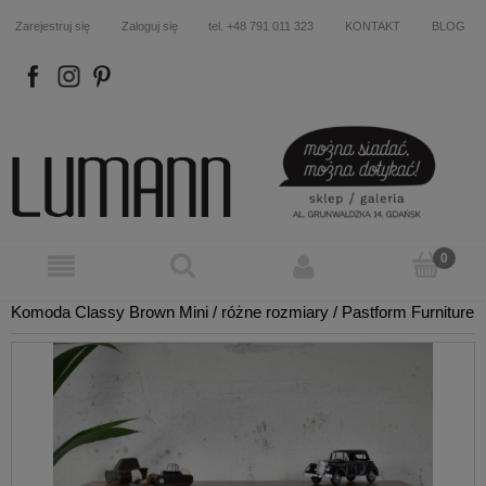
Zarejestruj się
Zaloguj się
tel. +48 791 011 323
KONTAKT
BLOG
FB
IN
P
Komoda Classy Brown Mini / różne rozmiary / Pastform Furniture