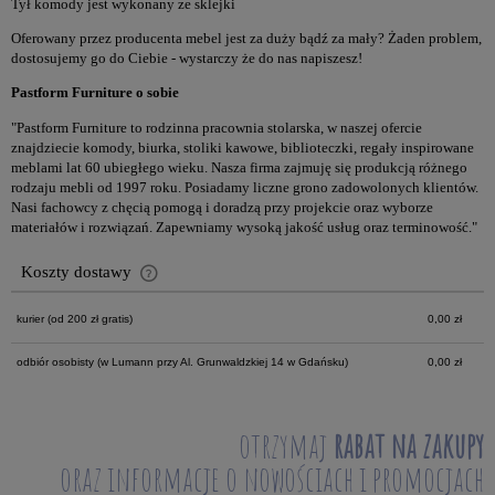
Tył komody jest wykonany ze sklejki
Oferowany przez producenta mebel jest za duży bądź za mały? Żaden problem,
dostosujemy go do Ciebie - wystarczy że do nas napiszesz!
Pastform Furniture o sobie
"Pastform Furniture to rodzinna pracownia stolarska, w naszej ofercie
znajdziecie komody, biurka, stoliki kawowe, biblioteczki, regały inspirowane
meblami lat 60 ubiegłego wieku. Nasza firma zajmuję się produkcją różnego
rodzaju mebli od 1997 roku. Posiadamy liczne grono zadowolonych klientów.
Nasi fachowcy z chęcią pomogą i doradzą przy projekcie oraz wyborze
materiałów i rozwiązań. Zapewniamy wysoką jakość usług oraz terminowość."
Koszty dostawy
Cena nie zawiera ewentualnych kosztów płatności
kurier
(od 200 zł gratis)
0,00 zł
odbiór osobisty
(w Lumann przy Al. Grunwaldzkiej 14 w Gdańsku)
0,00 zł
otrzymaj
rabat na zakupy
oraz informacje o nowościach i promocjach