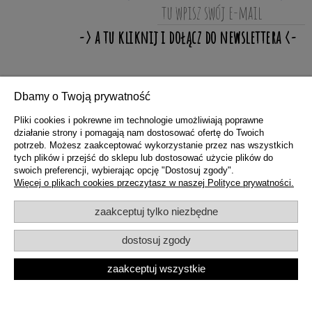
Dbamy o Twoją prywatność
ZAKUPY
Pliki cookies i pokrewne im technologie umożliwiają poprawne
działanie strony i pomagają nam dostosować ofertę do Twoich
potrzeb. Możesz zaakceptować wykorzystanie przez nas wszystkich
POMOC
tych plików i przejść do sklepu lub dostosować użycie plików do
swoich preferencji, wybierając opcję "Dostosuj zgody".
Więcej o plikach cookies przeczytasz w naszej Polityce prywatności.
MOJE KONTO
zaakceptuj tylko niezbędne
dostosuj zgody
INFORMACJE
zaakceptuj wszystkie
pokaż pełną wersję strony
Sklep internetowy Shoper.pl