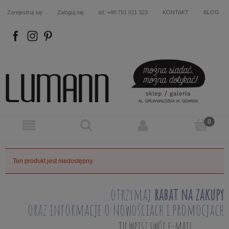
Zarejestruj się
Zaloguj się
tel. +48 791 011 323
KONTAKT
BLOG
FB
IN
P
Ten produkt jest niedostępny.
otrzymaj
rabat na zakupy
oraz informacje o nowościach i promocjach