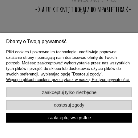
ZAKUPY
Dbamy o Twoją prywatność
Pliki cookies i pokrewne im technologie umożliwiają poprawne
działanie strony i pomagają nam dostosować ofertę do Twoich
POMOC
potrzeb. Możesz zaakceptować wykorzystanie przez nas wszystkich
tych plików i przejść do sklepu lub dostosować użycie plików do
swoich preferencji, wybierając opcję "Dostosuj zgody".
MOJE KONTO
Więcej o plikach cookies przeczytasz w naszej Polityce prywatności.
zaakceptuj tylko niezbędne
INFORMACJE
dostosuj zgody
zaakceptuj wszystkie
pokaż pełną wersję strony
Sklep internetowy Shoper.pl