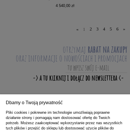
4 540,00 zł
«
1
2
3
4
5
6
»
otrzymaj
rabat na zakupy
oraz informacje o nowościach i promocjach
Dbamy o Twoją prywatność
ZAKUPY
Pliki cookies i pokrewne im technologie umożliwiają poprawne
działanie strony i pomagają nam dostosować ofertę do Twoich
potrzeb. Możesz zaakceptować wykorzystanie przez nas wszystkich
POMOC
tych plików i przejść do sklepu lub dostosować użycie plików do