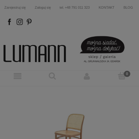
Zarejestruj się
Zaloguj się
tel. +48 791 011 323
KONTAKT
BLOG
FB
IN
P