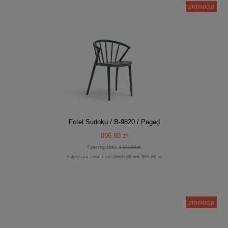
promocja
Fotel Sudoku / B-9820 / Paged
896,80 zł
Cena regularna:
1 121,00 zł
Najniższa cena z ostatnich 30 dni:
896,80 zł
promocja